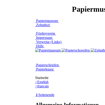
Papiermus
Papiermuseum
Zehnthof
Förderverein
Impressum
Verweise (Links)
Hilfe
Papierschöpfen
Papierkunst
Startseite
>English
>français
⇓Seitenende
Allgemeine Informationen